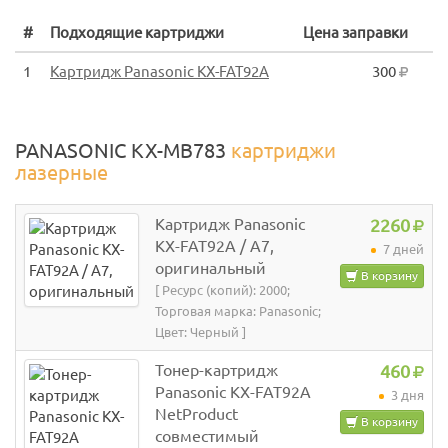
#
Подходящие картриджи
Цена заправки
1
Картридж Panasonic KX-FAT92A
300
PANASONIC KX-MB783
картриджи
лазерные
Картридж Panasonic
2260
KX-FAT92A / A7,
7 дней
оригинальный
В корзину
[ Ресурс (копий): 2000;
Торговая марка: Panasonic;
Цвет: Черный ]
Тонер-картридж
460
Panasonic KX-FAT92A
3 дня
NetProduct
В корзину
совместимый