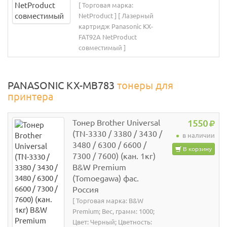
[ Торговая марка:
NetProduct ] [ Лазерный
картридж Panasonic KX-
FAT92A NetProduct
совместимый ]
PANASONIC KX-MB783
тонеры для
принтера
Тонер Brother Universal
1550
(TN-3330 / 3380 / 3430 /
в наличии
3480 / 6300 / 6600 /
В корзину
7300 / 7600) (кан. 1кг)
B&W Premium
(Tomoegawa) фас.
Россия
[ Торговая марка: B&W
Premium; Вес, грамм: 1000;
Цвет: Черный; Цветность: