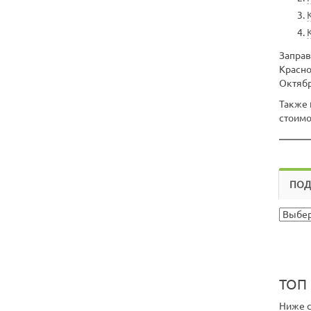
Заправ
Красно
Октябр
Также
стоимо
ПОД
ТОП 
Ниже с