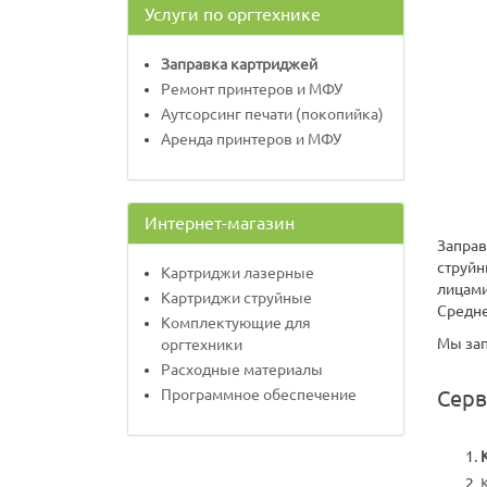
Услуги по оргтехнике
Заправка картриджей
Ремонт принтеров и МФУ
Аутсорсинг печати (покопийка)
Аренда принтеров и МФУ
Интернет-магазин
Заправ
струй
Картриджи лазерные
лицами
Картриджи струйные
Средне
Комплектующие для
Мы зап
оргтехники
Расходные материалы
Программное обеспечение
Серв