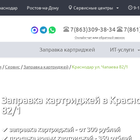
раснодар
Ростов-на-Дону
Сервисные центры
9-1
7(863)309-38-34
7(861
Онлайн-чат
или
обратный звонок
Заправка картриджей
ИТ-услуги
я
/
Сервис
/
Заправка картриджей
/
Краснодар ул. Чапаева 82/1
Заправка картриджей в Красно
82/1
заправка картриджей - от 300 рублей
продажа новых картриджей - 350 рублей