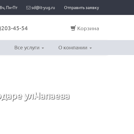
8ч, Пн-Пт
sd@it-yug.ru
Отправить заявку
)203-45-54
Корзина
Все услуги
О компании
даре ул.Чапаева