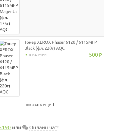
Тонер XEROX Phaser 6120 / 6115MFP
Black (фл. 220г) AQC
500
в наличии
показать ещё 1
5190
или
Онлайн-чат
!