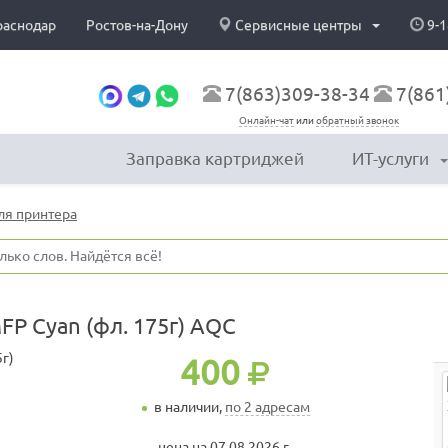
раснодар
Ростов-на-Дону
Сервисные центры
9-1
7(863)309-38-34
7(861
Онлайн-чат
или
обратный звонок
Заправка картриджей
ИТ-услуги
ля принтера
FP Cyan (фл. 175г) AQC
400
в наличии,
по 2 адресам
цена на 07.08.2026 г.