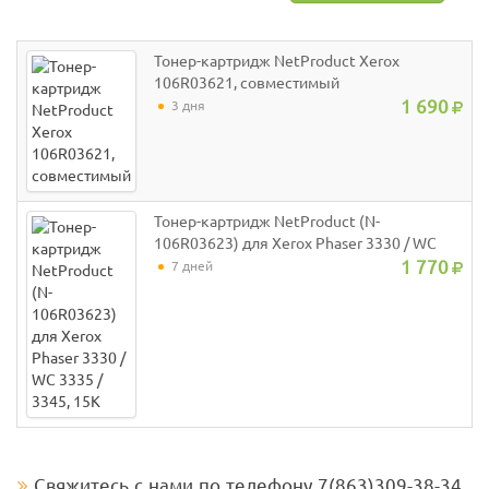
Тонер-картридж NetProduct Xerox
106R03621, совместимый
1 690
3 дня
Тонер-картридж NetProduct (N-
106R03623) для Xerox Phaser 3330 / WC
3335 / 3345, 15K
1 770
7 дней
Свяжитесь с нами по телефону 7(863)309-38-34 ,