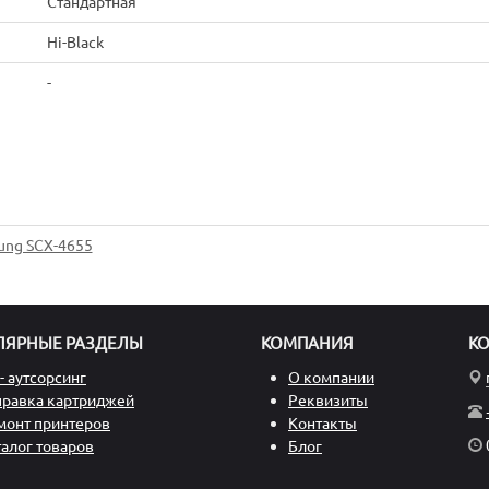
Стандартная
Hi-Black
-
ung SCX-4655
ЛЯРНЫЕ РАЗДЕЛЫ
КОМПАНИЯ
К
- аутсорсинг
О компании
правка картриджей
Реквизиты
монт принтеров
Контакты
талог товаров
Блог