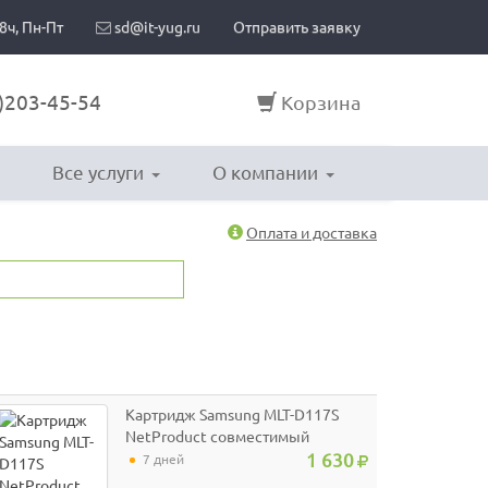
8ч, Пн-Пт
sd@it-yug.ru
Отправить заявку
)203-45-54
Корзина
Все услуги
О компании
Оплата и доставка
Картридж Samsung MLT-D117S
NetProduct совместимый
1 630
7 дней