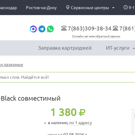
раснодар
Ростов-на-Дону
Сервисные центры
9-1
7(863)309-38-34
7(861
Онлайн-чат
или
обратный звонок
Заправка картриджей
ИТ-услуги
и лазерные
-Black совместимый
1 380
в наличии,
по 1 адресу
цена на 07.08.2026 г.