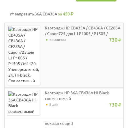
заправить 36A CB436A
за
450
Картридж HP CB435A / CB436A / CE285A
/ Canon725 для LJ P1005 / P1505 /
M1120, Универсальный, 2K. Hi-Black.
730
в наличии
Совместимый
Картридж HP 36A CB436A Hi-Black
совместимый
730
3 дня
показать ещё 3