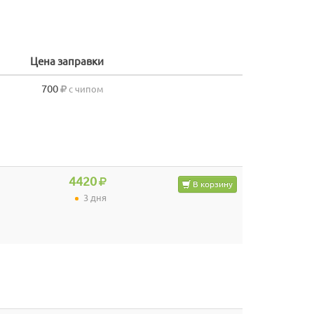
Цена заправки
700
с чипом
4420
В корзину
3 дня