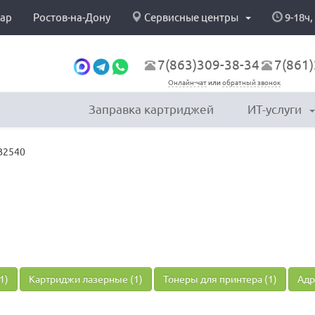
ар
Ростов-на-Дону
Сервисные центры
9-18ч,
7(863)309-38-34
7(861)
Онлайн-чат
или
обратный звонок
Заправка картриджей
ИТ-услуги
B2540
1)
Картриджи лазерные (1)
Тонеры для принтера (1)
Адр