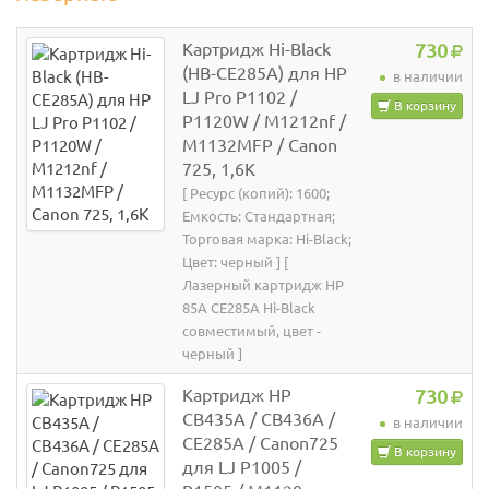
Картридж Hi-Black
730
(HB-CE285A) для HP
в наличии
LJ Pro P1102 /
В корзину
P1120W / M1212nf /
M1132MFP / Canon
725, 1,6K
[ Ресурс (копий): 1600;
Емкость: Стандартная;
Торговая марка: Hi-Black;
Цвет: черный ] [
Лазерный картридж HP
85A CE285A Hi-Black
совместимый, цвет -
черный ]
Картридж HP
730
CB435A / CB436A /
в наличии
CE285A / Canon725
В корзину
для LJ P1005 /