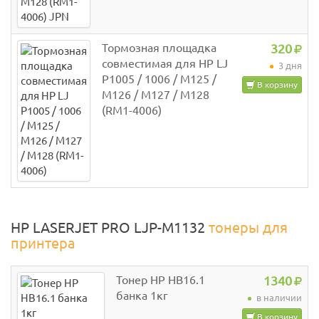
Тормозная площадка
320
совместимая для HP LJ
3 дня
P1005 / 1006 / M125 /
В корзину
M126 / M127 / M128
(RM1-4006)
HP LASERJET PRO LJP-M1132
тонеры для
принтера
Тонер HP HB16.1
1340
банка 1кг
в наличии
В корзину