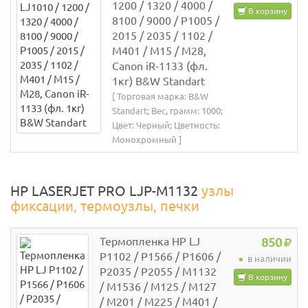
1200 / 1320 / 4000 /
В корзину
8100 / 9000 / P1005 /
2015 / 2035 / 1102 /
M401 / M15 / M28,
Canon iR-1133 (фл.
1кг) B&W Standart
[ Торговая марка: B&W
Standart; Вес, грамм: 1000;
Цвет: Черный; Цветность:
Монохромный ]
HP LASERJET PRO LJP-M1132
узлы
фиксации, термоузлы, печки
Термопленка HP LJ
850
P1102 / P1566 / P1606 /
в наличии
P2035 / P2055 / M1132
В корзину
/ M1536 / M125 / M127
/ M201 / M225 / M401 /