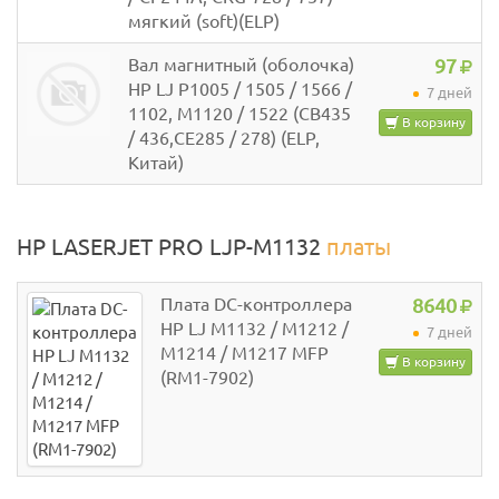
мягкий (soft)(ELP)
Вал магнитный (оболочка)
97
HP LJ P1005 / 1505 / 1566 /
7 дней
1102, M1120 / 1522 (CB435
В корзину
/ 436,CE285 / 278) (ELP,
Китай)
HP LASERJET PRO LJP-M1132
платы
Плата DC-контроллера
8640
HP LJ M1132 / M1212 /
7 дней
M1214 / M1217 MFP
В корзину
(RM1-7902)