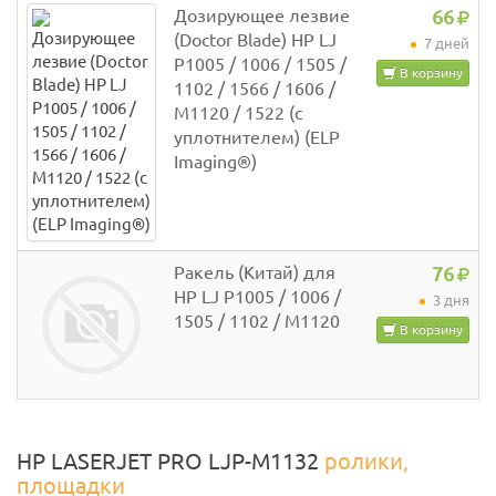
Дозирующее лезвие
66
(Doctor Blade) HP LJ
7 дней
P1005 / 1006 / 1505 /
В корзину
1102 / 1566 / 1606 /
M1120 / 1522 (с
уплотнителем) (ELP
Imaging®)
Ракель (Китай) для
76
HP LJ P1005 / 1006 /
3 дня
1505 / 1102 / M1120
В корзину
HP LASERJET PRO LJP-M1132
ролики,
площадки