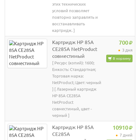
этих технических
условий позволяет
повторно заправлять и
восстанавливать
картридж. ]
Картридж HP 85A
700
CE285A NetProduct
3 дня
совместимый
В корзину
[ Ресурс (копий): 1600;
Емкость: Стандартная;
Торговая марка:
NetProduct; Цвет: черный
] [ Лазерный картридж
HP 85A CE285A
NetProduct
совместимый, цвет -
черный ]
Картридж HP 85A
10910
CE285A
7 дней