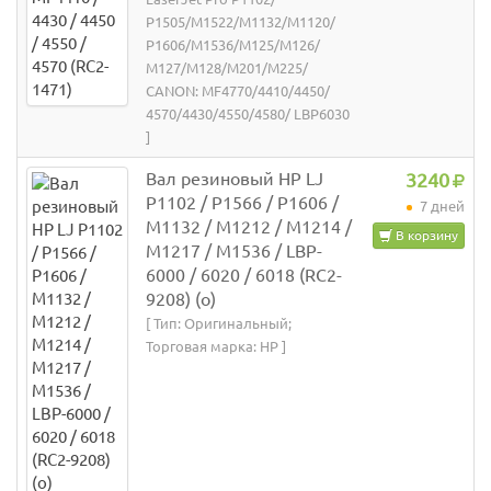
P1505/M1522/M1132/M1120/
P1606/M1536/M125/M126/
M127/M128/M201/M225/
CANON: MF4770/4410/4450/
4570/4430/4550/4580/ LBP6030
]
Вал резиновый НР LJ
3240
P1102 / P1566 / P1606 /
7 дней
M1132 / M1212 / M1214 /
В корзину
M1217 / M1536 / LBP-
6000 / 6020 / 6018 (RC2-
9208) (o)
[ Тип: Оригинальный;
Торговая марка: HP ]