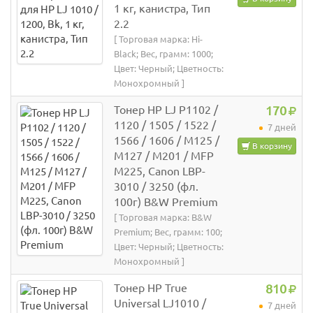
1 кг, канистра, Тип
2.2
[ Торговая марка: Hi-
Black; Вес, грамм: 1000;
Цвет: Черный; Цветность:
Монохромный ]
Тонер HP LJ P1102 /
170
1120 / 1505 / 1522 /
7 дней
1566 / 1606 / M125 /
В корзину
M127 / M201 / MFP
M225, Canon LBP-
3010 / 3250 (фл.
100г) B&W Premium
[ Торговая марка: B&W
Premium; Вес, грамм: 100;
Цвет: Черный; Цветность:
Монохромный ]
Тонер HP True
810
Universal LJ1010 /
7 дней