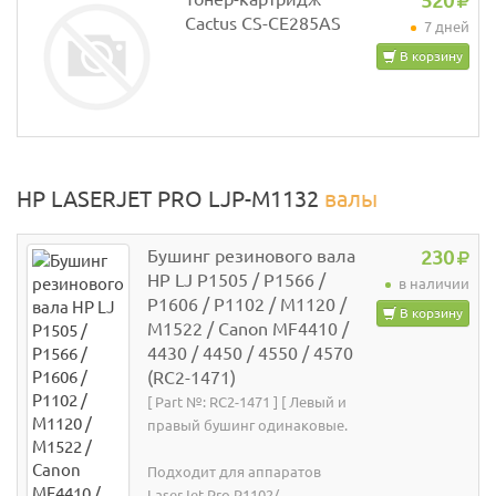
520
Cactus CS-CE285AS
7 дней
В корзину
HP LASERJET PRO LJP-M1132
валы
Бушинг резинового вала
230
HP LJ P1505 / P1566 /
в наличии
P1606 / P1102 / M1120 /
В корзину
M1522 / Canon MF4410 /
4430 / 4450 / 4550 / 4570
(RC2-1471)
[ Part №: RC2-1471 ] [ Левый и
правый бушинг одинаковые.
Подходит для аппаратов
LaserJet Pro P1102/