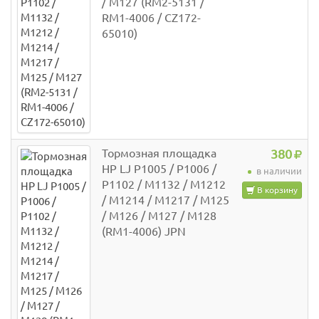
/ M127 (RM2-5131 /
RM1-4006 / CZ172-
65010)
Тормозная площадка
380
HP LJ P1005 / P1006 /
в наличии
P1102 / M1132 / M1212
В корзину
/ M1214 / M1217 / M125
/ M126 / M127 / M128
(RM1-4006) JPN