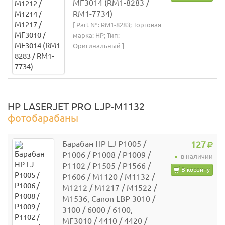
MF3014 (RM1-8283 /
RM1-7734)
[ Part №: RM1-8283; Торговая
марка: HP; Тип:
Оригинальный ]
HP LASERJET PRO LJP-M1132
фотобарабаны
Барабан HP LJ P1005 /
127
P1006 / P1008 / P1009 /
в наличии
P1102 / P1505 / P1566 /
В корзину
P1606 / M1120 / M1132 /
M1212 / M1217 / M1522 /
M1536, Canon LBP 3010 /
3100 / 6000 / 6100,
MF3010 / 4410 / 4420 /