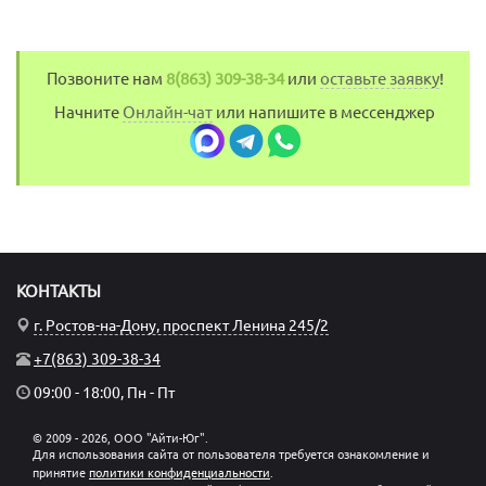
Позвоните нам
8(863) 309-38-34
или
оставьте заявку
!
Начните
Онлайн-чат
или напишите в мессенджер
КОНТАКТЫ
г. Ростов-на-Дону, проспект Ленина 245/2
+7(863) 309-38-34
09:00 - 18:00, Пн - Пт
© 2009 - 2026, ООО "Айти-Юг".
Для использования сайта от пользователя требуется ознакомление и
принятие
политики конфиденциальности
.