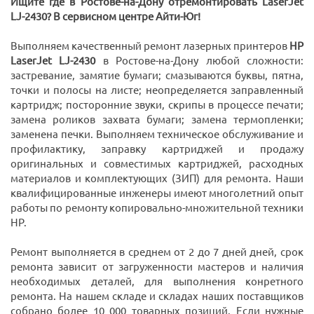
Ищите где в Ростове-на-Дону отремонтировать LaserJet
LJ-2430? В сервисном центре Айти-Юг!
Выполняем качественный ремонт лазерных принтеров
HP
LaserJet LJ-2430
в Ростове-на-Дону любой сложности:
застревание, замятие бумаги; смазываются буквы, пятна,
точки и полосы на листе; неопределяется заправленный
картридж; посторонние звуки, скрипы в процессе печати;
замена роликов захвата бумаги; замена термопленки;
заменена печки. Выполняем техническое обслуживание и
профилактику, заправку картриджей и продажу
оригинальных и совместимых картриджей, расходных
материалов и комплектующих (ЗИП) для ремонта. Наши
квалифицированные инженеры имеют многолетний опыт
работы по ремонту копировально-множительной техники
HP.
Ремонт выполняется в среднем от 2 до 7 дней дней, срок
ремонта зависит от загруженности мастеров и наличия
необходимых деталей, для выполнения конретного
ремонта. На нашем складе и складах наших поставщиков
собрано более 10 000 товарных позиций. Если нужные