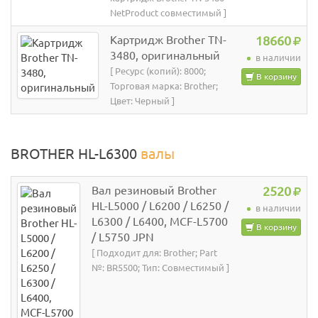
NetProduct совместимый ]
Картридж Brother TN-
18660
3480, оригинальный
в наличии
[ Ресурс (копий): 8000;
В корзину
Торговая марка: Brother;
Цвет: Черный ]
BROTHER HL-L6300
валы
Вал резиновый Brother
2520
HL-L5000 / L6200 / L6250 /
в наличии
L6300 / L6400, MCF-L5700
В корзину
/ L5750 JPN
[ Подходит для: Brother; Part
№: BR5500; Тип: Совместимый ]