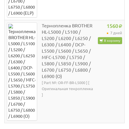
Термопленка BROTHER
1560
HL-L5000 / L5100 /
7 дней
L5200 / L6200 / L6250 /
В корзину
L6300 / L6400 / DCP-
L5500 / L5600 / L5650 /
MFC-L5700 / L5750 /
L5800 / L5850 / L5900 /
L6700 / L6750 / L6800 /
L6900 (O)
[ Part №: OR-FF-BR-L5000 ] [
Оригинальная темропленка
]