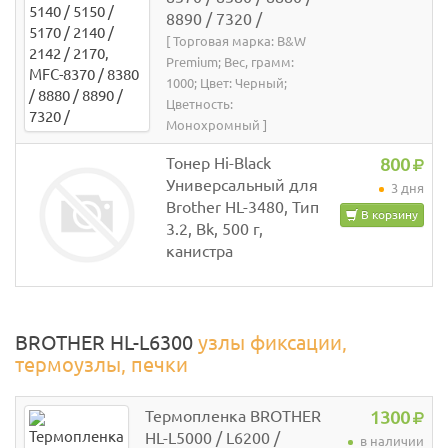
8890 / 7320 /
[ Торговая марка: B&W
Premium; Вес, грамм:
1000; Цвет: Черный;
Цветность:
Монохромный ]
Тонер Hi-Black
800
Универсальный для
3 дня
Brother HL-3480, Тип
В корзину
3.2, Bk, 500 г,
канистра
BROTHER HL-L6300
узлы фиксации,
термоузлы, печки
Термопленка BROTHER
1300
HL-L5000 / L6200 /
в наличии