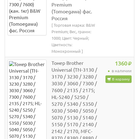
Premium
(Tomoegawa) фас.
Россия
[ Торговая марка: B&W
Premium; Вес, грамм:
1000; Цвет: Черный;
Цветность:
Монохромный ]
Тонер Brother
1360
Universal (TN-3130 /
в наличии
3170 / 3230 / 3280 /
В корзину
3030 / 3060 / 7300 /
7600 / 2135 / 2175;
HL-5240 / 5250 /
5270 / 5340 / 5350 /
5030 / 5040 / 5050 /
5070 / 5130 / 5140 /
5150 / 5170 / 2140 /
2142 / 2170, MFC-
8370 / 8380 / 8880 /