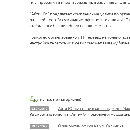
планирования и инвентаризации, и заканчивая фина
"Aйти-Юг" предлагает комплексные услуги по орга
дальнейшее обслуживание офисной техники и IT-ин
стабильно и без перебоев на новом месте.
Грамотно организованный IT-переезд не только по
настройка телефонии и сети поможет вашему бизне
Д
ругие новые материалы:
Айти-Юг на связи в мессенджере Max
03.04.2026
Уважаемые клиенты, Айти-Юг подключил мессендже
О закрытии офиса на ул. Калинина
19.02.2026