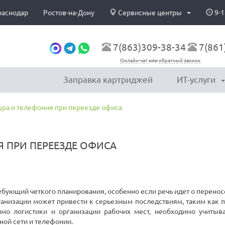
раснодар
Ростов-на-Дону
Сервисные центры
9-1
7(863)309-38-34
7(861
Онлайн-чат
или
обратный звонок
Заправка картриджей
ИТ-услуги
ура и телефония при переезде офиса
Я ПРИ ПЕРЕЕЗДЕ ОФИСА
ребующий четкого планирования, особенно если речь идет о перенос
ганизации может привести к серьезным последствиям, таким как по
мо логистики и организации рабочих мест, необходимо учитыва
ной сети и телефонии.