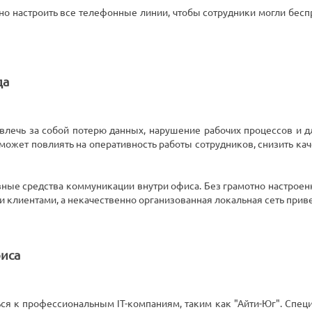
о настроить все телефонные линии, чтобы сотрудники могли беспре
да
влечь за собой потерю данных, нарушение рабочих процессов и д
 может повлиять на оперативность работы сотрудников, снизить к
овные средства коммуникации внутри офиса. Без грамотно настрое
ли клиентами, а некачественно организованная локальная сеть прив
фиса
я к профессиональным IT-компаниям, таким как "Айти-Юг". Специа