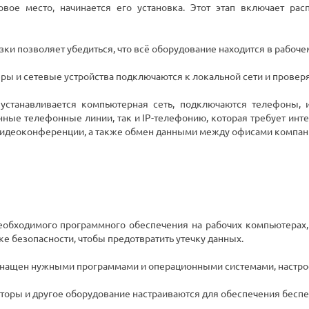
ое место, начинается его установка. Этот этап включает рас
зки позволяет убедиться, что всё оборудование находится в рабоче
ы и сетевые устройства подключаются к локальной сети и проверя
устанавливается компьютерная сеть, подключаются телефоны, и
ые телефонные линии, так и IP-телефонию, которая требует инте
и видеоконференции, а также обмен данными между офисами компан
еобходимого программного обеспечения на рабочих компьютерах,
е безопасности, чтобы предотвратить утечку данных.
ащен нужными программами и операционными системами, настрое
торы и другое оборудование настраиваются для обеспечения беспе