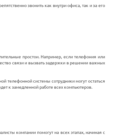
пятственно звонить как внутри офиса, так и за его
лительные простои. Например, если телефония или
ачество связи и вызвать задержки в решении важных
нной телефонной системы сотрудники могут остаться
едет к замедленной работе всех компьютеров.
листы компании помогут на всех этапах, начиная с