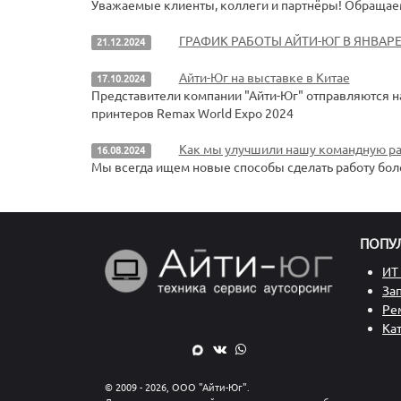
Уважаемые клиенты, коллеги и партнёры! Обращаем 
ГРАФИК РАБОТЫ АЙТИ-ЮГ В ЯНВАРЕ
21.12.2024
Айти-Юг на выставке в Китае
17.10.2024
Представители компании "Айти-Юг" отправляются 
принтеров Remax World Expo 2024
Как мы улучшили нашу командную ра
16.08.2024
Мы всегда ищем новые способы сделать работу бол
ПОПУ
ИТ 
За
Ре
Ка
© 2009 - 2026, ООО "Айти-Юг".